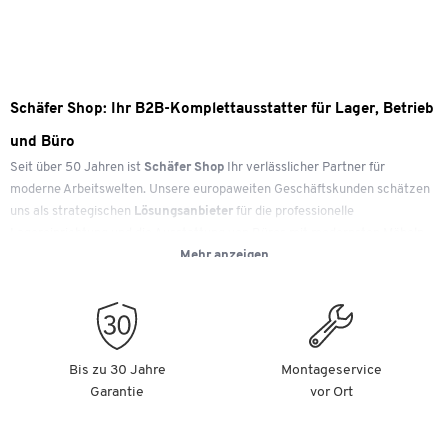
Schäfer Shop: Ihr B2B-Komplettausstatter für Lager, Betrieb
und Büro
Seit über 50 Jahren ist
Schäfer Shop
Ihr verlässlicher Partner für
moderne Arbeitswelten. Unsere europaweiten Geschäftskunden schätzen
uns als strategischen
Lösungsanbieter
für die professionelle
Lagereinrichtung und die Ausstattung von Büros mit modernsten Möbeln
Mehr anzeigen
und effizientem Arbeitsmaterial. Unser Ziel ist es, Ihnen mit
hochwertigen
Produkten
und
schnellen Lieferzeiten
die Arbeit im Betrieb spürbar zu
erleichtern.
Ob individuelle Betriebsausstattungen oder großflächige
Bis zu 30 Jahre
Montageservice
Einrichtungsprojekte: Wir bieten Ihnen ein umfassendes Sortiment aus
Garantie
vor Ort
über 150.000 Artikeln. Als Ihr
B2B-Partner
unterstützen wir Sie von der
Auswahl einzelner Produkte bis hin zur ganzheitlichen Projektplanung
durch unsere Experten von
Workplace Solutions
– inklusive Beratung,