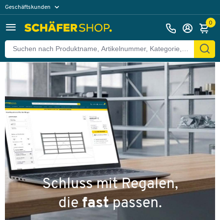
Geschäftskunden
Privatkunden
0
Schluss mit Regalen,
die
fast
passen.